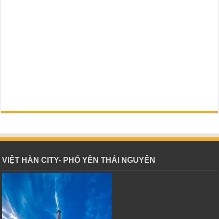
VIỆT HÀN CITY- PHỔ YÊN THÁI NGUYÊN