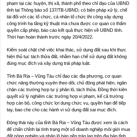
phạm tại các huyện, thị xã, thành phố theo chỉ đạo của UBND
tỉnh tại Thông báo số 137/TB-UBND; có biện pháp xử lý, chế
tài đối với các tổ chức, cá nhân tổ chức thi công xây dựng
công trình hạ tầng kỹ thuật mà chưa được cơ quan có thẩm
quyền cấp phép, báo cáo kết quả thực hiện về UBND tỉnh.
Thời hạn hoàn thành trước ngày 20/4/2022.
Kiểm soát chặt chẽ việc khai thác, sử dụng đất sau khi thực
hiện thủ tục tách thửa đất, nhằm hạn chế sử dụng đất không
đúng mục đích và xây dựng trái pháp luật.
Tỉnh Bà Rịa – Vũng Tàu chỉ đạo các địa phương, cơ quan
chức năng thường xuyên theo dõi, chủ động phát hiện, ngăn
chặn các trường hợp tự ý phân lô, tách thửa. Đồng thời kiên
quyết xử lý nghiêm các trường hợp vi phạm, kể cả trường
hợp cán bộ, công chức lợi dụng chức vụ, quyền hạn để tiếp
tay, bao che cho các hành vi sử dụng đất sai mục đích.
Động thái này của tỉnh Bà Rịa – Vũng Tàu được xem là cách
để chấn chỉnh lại tình trạng một số doanh nghiệp môi giới mua
đất nông nghiệp và phân lô bán nền tràn lan trên địa bàn tỉnh.