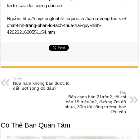
lợi từ các đối tượng đầu cơ.
Nguồn: http://nhipsongkinhte.toquoc.vn/ba-ria-vung-tau-siet-
chat-tinh-trang-phan-lo-tach-thua-trai-quy-dinh-
4202221620551154.htm
Trước
Nửa năm không bán được lô
đất lướt sóng do đâu?
Tiếp
Bên cạnh bán 21tr/m2, tôi chỉ
bán 19 triệu/m2, đường 7m đổ
nhựa, 30m tới cổng trường học
liên cấp
Có Thể Bạn Quan Tâm