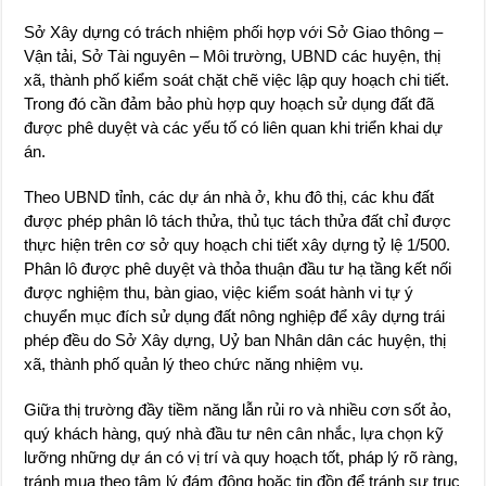
Sở Xây dựng có trách nhiệm phối hợp với Sở Giao thông –
Vận tải, Sở Tài nguyên – Môi trường, UBND các huyện, thị
xã, thành phố kiểm soát chặt chẽ việc lập quy hoạch chi tiết.
Trong đó cần đảm bảo phù hợp quy hoạch sử dụng đất đã
được phê duyệt và các yếu tố có liên quan khi triển khai dự
án.
Theo UBND tỉnh, các dự án nhà ở, khu đô thị, các khu đất
được phép phân lô tách thửa, thủ tục tách thửa đất chỉ được
thực hiện trên cơ sở quy hoạch chi tiết xây dựng tỷ lệ 1/500.
Phân lô được phê duyệt và thỏa thuận đầu tư hạ tầng kết nối
được nghiệm thu, bàn giao, việc kiểm soát hành vi tự ý
chuyển mục đích sử dụng đất nông nghiệp để xây dựng trái
phép đều do Sở Xây dựng, Uỷ ban Nhân dân các huyện, thị
xã, thành phố quản lý theo chức năng nhiệm vụ.
Giữa thị trường đầy tiềm năng lẫn rủi ro và nhiều cơn sốt ảo,
quý khách hàng, quý nhà đầu tư nên cân nhắc, lựa chọn kỹ
lưỡng những dự án có vị trí và quy hoạch tốt, pháp lý rõ ràng,
tránh mua theo tâm lý đám đông hoặc tin đồn để tránh sự trục