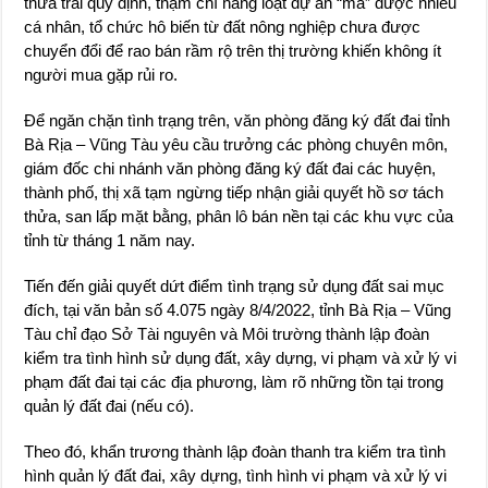
thửa trái quy định, thậm chí hàng loạt dự án “ma” được nhiều
cá nhân, tổ chức hô biến từ đất nông nghiệp chưa được
chuyển đổi để rao bán rầm rộ trên thị trường khiến không ít
người mua gặp rủi ro.
Để ngăn chặn tình trạng trên, văn phòng đăng ký đất đai tỉnh
Bà Rịa – Vũng Tàu yêu cầu trưởng các phòng chuyên môn,
giám đốc chi nhánh văn phòng đăng ký đất đai các huyện,
thành phố, thị xã tạm ngừng tiếp nhận giải quyết hồ sơ tách
thửa, san lấp mặt bằng, phân lô bán nền tại các khu vực của
tỉnh từ tháng 1 năm nay.
Tiến đến giải quyết dứt điểm tình trạng sử dụng đất sai mục
đích, tại văn bản số 4.075 ngày 8/4/2022, tỉnh Bà Rịa – Vũng
Tàu chỉ đạo Sở Tài nguyên và Môi trường thành lập đoàn
kiểm tra tình hình sử dụng đất, xây dựng, vi phạm và xử lý vi
phạm đất đai tại các địa phương, làm rõ những tồn tại trong
quản lý đất đai (nếu có).
Theo đó, khẩn trương thành lập đoàn thanh tra kiểm tra tình
hình quản lý đất đai, xây dựng, tình hình vi phạm và xử lý vi