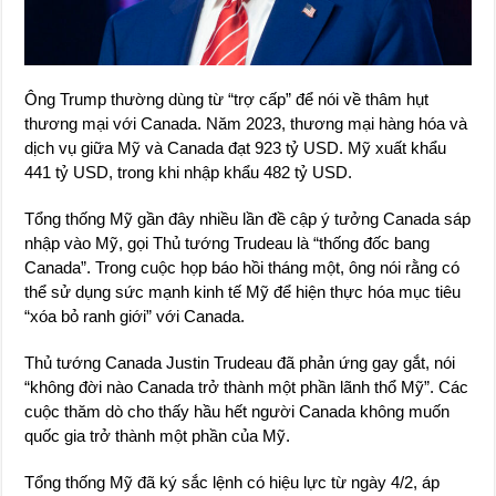
Ông Trump thường dùng từ “trợ cấp” để nói về thâm hụt
thương mại với Canada. Năm 2023, thương mại hàng hóa và
dịch vụ giữa Mỹ và Canada đạt 923 tỷ USD. Mỹ xuất khẩu
441 tỷ USD, trong khi nhập khẩu 482 tỷ USD.
Tổng thống Mỹ gần đây nhiều lần đề cập ý tưởng Canada sáp
nhập vào Mỹ, gọi Thủ tướng Trudeau là “thống đốc bang
Canada”. Trong cuộc họp báo hồi tháng một, ông nói rằng có
thể sử dụng sức mạnh kinh tế Mỹ để hiện thực hóa mục tiêu
“xóa bỏ ranh giới” với Canada.
Thủ tướng Canada Justin Trudeau đã phản ứng gay gắt, nói
“không đời nào Canada trở thành một phần lãnh thổ Mỹ”. Các
cuộc thăm dò cho thấy hầu hết người Canada không muốn
quốc gia trở thành một phần của Mỹ.
Tổng thống Mỹ đã ký sắc lệnh có hiệu lực từ ngày 4/2, áp