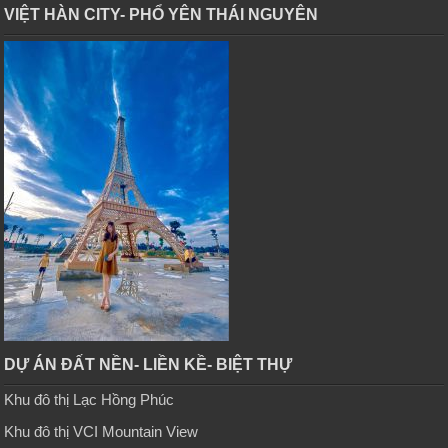
VIỆT HÀN CITY- PHỔ YÊN THÁI NGUYÊN
DỰ ÁN ĐẤT NỀN- LIỀN KỀ- BIỆT THỰ
Khu đô thị Lạc Hồng Phúc
Khu đô thị VCI Mountain View