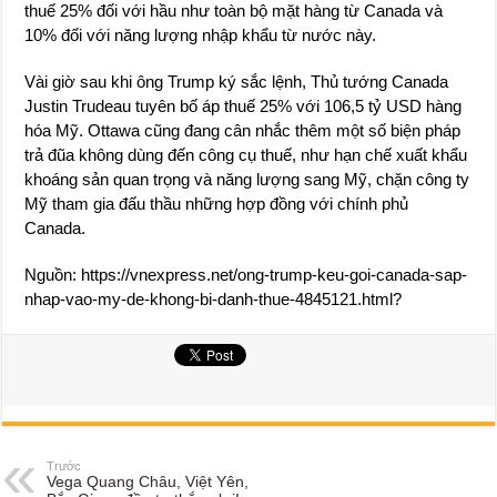
thuế 25% đối với hầu như toàn bộ mặt hàng từ Canada và
10% đối với năng lượng nhập khẩu từ nước này.
Vài giờ sau khi ông Trump ký sắc lệnh, Thủ tướng Canada
Justin Trudeau tuyên bố áp thuế 25% với 106,5 tỷ USD hàng
hóa Mỹ. Ottawa cũng đang cân nhắc thêm một số biện pháp
trả đũa không dùng đến công cụ thuế, như hạn chế xuất khẩu
khoáng sản quan trọng và năng lượng sang Mỹ, chặn công ty
Mỹ tham gia đấu thầu những hợp đồng với chính phủ
Canada.
Nguồn: https://vnexpress.net/ong-trump-keu-goi-canada-sap-
nhap-vao-my-de-khong-bi-danh-thue-4845121.html?
Trước
Vega Quang Châu, Việt Yên,