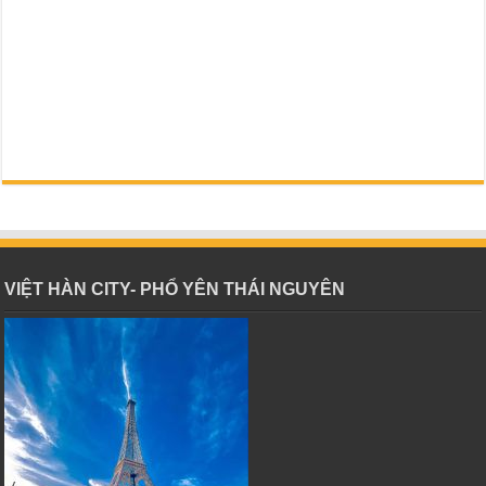
VIỆT HÀN CITY- PHỔ YÊN THÁI NGUYÊN