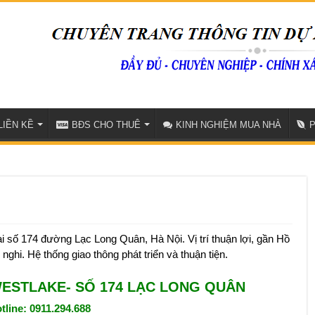
LIỀN KỀ
BĐS CHO THUÊ
KINH NGHIỆM MUA NHÀ
 số 174 đường Lạc Long Quân, Hà Nội. Vị trí thuận lợi, gần Hồ
ghi. Hệ thống giao thông phát triển và thuận tiện.
ESTLAKE- SỐ 174 LẠC LONG QUÂN
tline: 0911.294.688