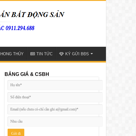
PHONG THỦY
TIN TỨC
KÝ GỬI BĐS
BẢNG GIÁ & CSBH