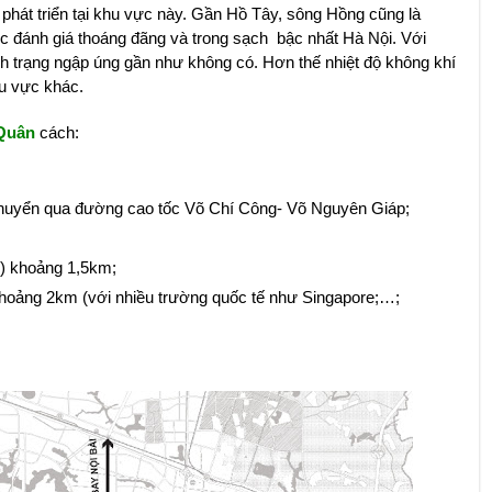
 phát triển tại khu vực này. Gần Hồ Tây, sông Hồng cũng là
 đánh giá thoáng đãng và trong sạch bậc nhất Hà Nội. Với
nh trạng ngập úng gần như không có. Hơn thế nhiệt độ không khí
u vực khác.
 Quân
cách:
chuyển qua đường cao tốc Võ Chí Công- Võ Nguyên Giáp;
) khoảng 1,5km;
hoảng 2km (với nhiều trường quốc tế như Singapore;…;