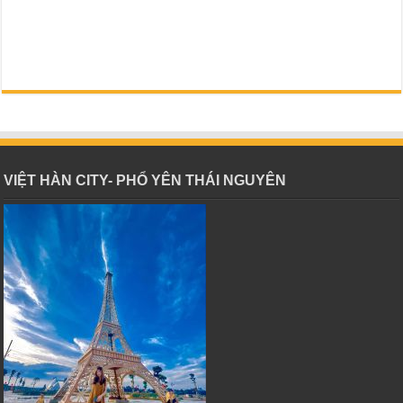
VIỆT HÀN CITY- PHỔ YÊN THÁI NGUYÊN