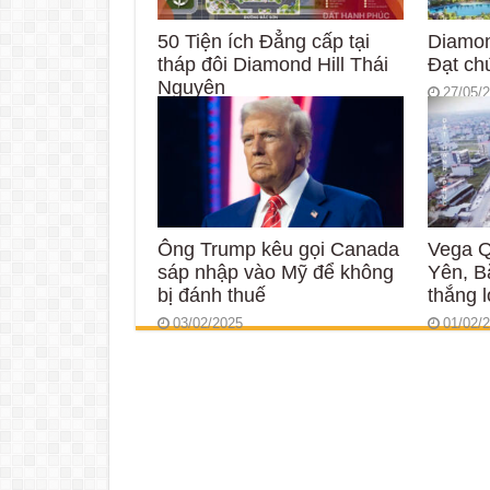
50 Tiện ích Đẳng cấp tại
Diamon
tháp đôi Diamond Hill Thái
Đạt ch
Nguyên
27/05/
28/05/2025
Ông Trump kêu gọi Canada
Vega Q
sáp nhập vào Mỹ để không
Yên, B
bị đánh thuế
thắng l
03/02/2025
01/02/