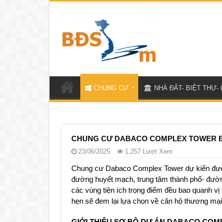
CHUNG CƯ
NHÀ ĐẤT- BIỆT THỰ- 
CHUNG CƯ DABACO COMPLEX TOWER B
23/06/2025
1,257 Lượt Xem
Chung cư Dabaco Complex Tower dự kiến được x
đường huyết mạch, trung tâm thành phố- đường 
các vùng tiện ích trọng điểm đều bao quanh vị 
hẹn sẽ đem lại lựa chọn về căn hộ thương mại-
GIỚI THIỆU SƠ BỘ DỰ ÁN DABACO CO