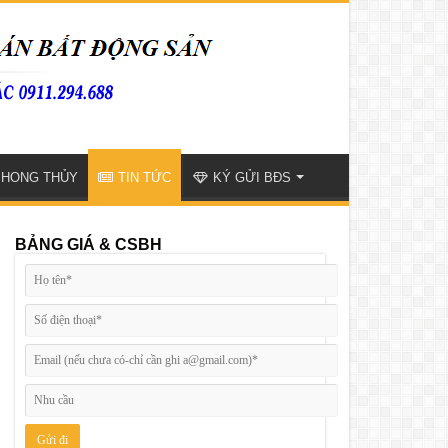
PHONG THỦY
TIN TỨC
KÝ GỬI BĐS
BẢNG GIÁ & CSBH