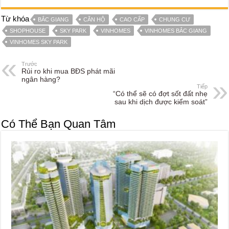
Từ khóa
BẮC GIANG
CĂN HỘ
CAO CẤP
CHUNG CƯ
SHOPHOUSE
SKY PARK
VINHOMES
VINHOMES BẮC GIANG
VINHOMES SKY PARK
Trước
Rủi ro khi mua BĐS phát mãi
ngân hàng?
Tiếp
“Có thể sẽ có đợt sốt đất nhẹ
sau khi dịch được kiểm soát”
Có Thể Bạn Quan Tâm