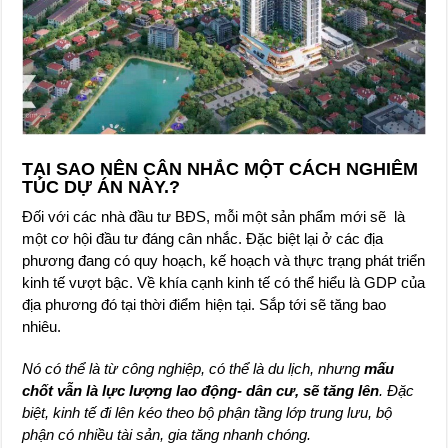
TẠI SAO NÊN CÂN NHẮC MỘT CÁCH NGHIÊM
TÚC DỰ ÁN NÀY.?
Đối với các nhà đầu tư BĐS, mỗi một sản phẩm mới sẽ là
một cơ hội đầu tư đáng cân nhắc. Đặc biệt lại ở các địa
phương đang có quy hoạch, kế hoạch và thực trạng phát triển
kinh tế vượt bậc. Về khía cạnh kinh tế có thể hiểu là GDP của
địa phương đó tại thời điểm hiện tại. Sắp tới sẽ tăng bao
nhiêu.
Nó có thể là từ công nghiệp, có thể là du lịch, nhưng
mấu
chốt vẫn là lực lượng lao động- dân cư, sẽ tăng lên
. Đặc
biệt, kinh tế đi lên kéo theo bộ phận tầng lớp trung lưu, bộ
phận có nhiều tài sản, gia tăng nhanh chóng.