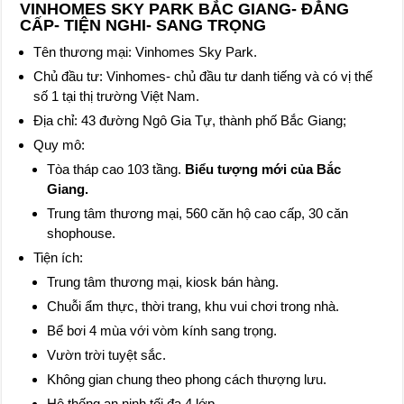
VINHOMES SKY PARK BẮC GIANG- ĐẲNG
CẤP- TIỆN NGHI- SANG TRỌNG
Tên thương mại: Vinhomes Sky Park.
Chủ đầu tư: Vinhomes- chủ đầu tư danh tiếng và có vị thế
số 1 tại thị trường Việt Nam.
Địa chỉ: 43 đường Ngô Gia Tự, thành phố Bắc Giang;
Quy mô:
Tòa tháp cao 103 tầng.
Biểu tượng mới của Bắc
Giang.
Trung tâm thương mại, 560 căn hộ cao cấp, 30 căn
shophouse.
Tiện ích:
Trung tâm thương mại, kiosk bán hàng.
Chuỗi ẩm thực, thời trang, khu vui chơi trong nhà.
Bể bơi 4 mùa với vòm kính sang trọng.
Vườn trời tuyệt sắc.
Không gian chung theo phong cách thượng lưu.
Hệ thống an ninh tối đa 4 lớp.