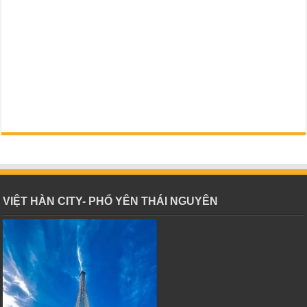
VIỆT HÀN CITY- PHỔ YÊN THÁI NGUYÊN