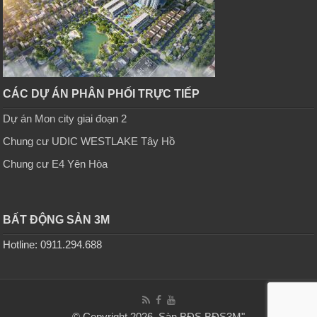
CÁC DỰ ÁN PHÂN PHỐI TRỰC TIẾP
Dự án Mon city giai đoạn 2
Chung cư UDIC WESTLAKE Tây Hồ
Chung cư E4 Yên Hòa
BẤT ĐỘNG SẢN 3M
Hotline: 0911.294.688
© Copyright 2026, Sàn BĐS
BĐS3M
"