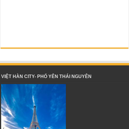
VIỆT HÀN CITY- PHỔ YÊN THÁI NGUYÊN