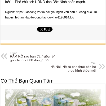
kết” – Phó chủ tịch UBND tỉnh Bắc Ninh nhấn mạnh.
Nguồn: https://laodong.vn/xa-hoi/giai-ngan-von-dau-tu-cong-duoi-10-
bac-ninh-thanh-lap-to-cong-tac-go-kho-1195914.ldo
Trước
RẦM RỘ rao bán đất “siêu rẻ”
giá chỉ từ 2.000 đồng/m2?
Tiếp
Hà Nội: Nở rộ cho thuê căn hộ
theo hình thức mới
Có Thể Bạn Quan Tâm