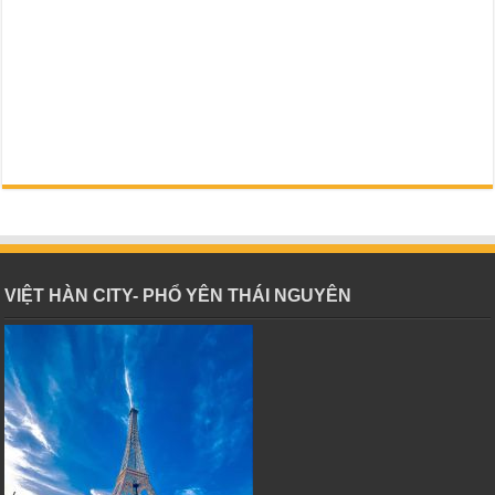
VIỆT HÀN CITY- PHỔ YÊN THÁI NGUYÊN