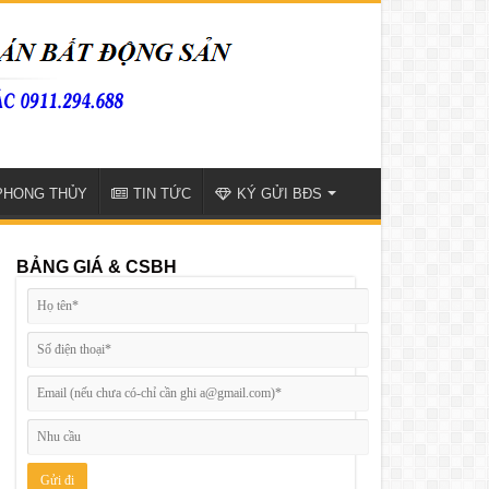
PHONG THỦY
TIN TỨC
KÝ GỬI BĐS
BẢNG GIÁ & CSBH