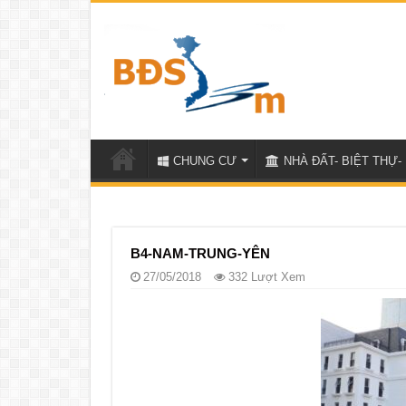
CHUNG CƯ
NHÀ ĐẤT- BIỆT THỰ- 
B4-NAM-TRUNG-YÊN
27/05/2018
332 Lượt Xem