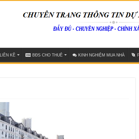
LIỀN KỀ
BĐS CHO THUÊ
KINH NGHIỆM MUA NHÀ