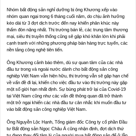
Nhóm bất động sản nghỉ dưỡng bị ông Khương xếp vào
nhóm quan ngại trong 6 tháng cuối năm, do chịu ảnh hưởng
kéo dài từ 3 đợt dịch trước đến nay khiến phân khúc này
thấm đòn nặng nhất. Thị trường bán lẻ, các trung tâm thương
mại, siêu thị truyền thống cũng sẽ gặp khó khăn lớn khi phải
cạnh tranh với những phương pháp bán hàng trực tuyến, các
nền tảng công nghệ tiên tiến.
Ông Khương cảnh báo thêm, dù sự quan tâm của các nhà
đầu tư trong và ngoài nước dành cho bất động sản công
nghiệp Việt Nam vẫn hiện hữu, thị trường vẫn sẽ gặp hạn chế
về vấn đề đi lại, khiến cho việc đầu tư vào thị trường này gặp
một số giới hạn nhất định. Sự bùng phát trở lại của Covid-19
tại Việt Nam cũng như các vấn đề thông quan đã trở thành
một trở ngại khiến các nhà đầu tư cân nhắc khi muốn đầu tư
vào bất động sản công nghiệp Việt Nam.
Ông Nguyễn Lộc Hạnh, Tổng giám đốc Công ty cổ phần Đầu
tư Bất động sản Ngọc Châu Á cũng nhận định, đợt dịch thứ
tư đang thay đổi tâm lý của người mua bất động sản để ở lẫn