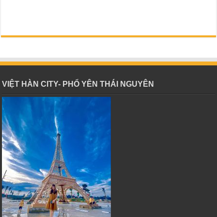
VIỆT HÀN CITY- PHỔ YÊN THÁI NGUYÊN