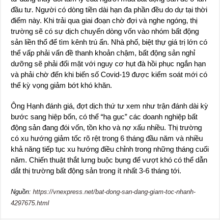
đầu tư. Người có dòng tiền dài hạn đa phần đều do dự tại thời
điểm này. Khi trải qua giai đoạn chờ đợi và nghe ngóng, thị
trường sẽ có sự dịch chuyển dòng vốn vào nhóm bất động
sản liền thổ để tìm kênh trú ẩn. Nhà phố, biệt thự giá trị lớn có
thể vấp phải vấn đề thanh khoản chậm, bất động sản nghỉ
dưỡng sẽ phải đối mặt với nguy cơ hụt đà hồi phục ngắn hạn
và phải chờ đến khi biến số Covid-19 được kiểm soát mới có
thể kỳ vọng giảm bớt khó khăn.
Ông Hạnh đánh giá, đợt dịch thứ tư xem như trận đánh dài kỳ
bước sang hiệp bốn, có thể “hạ gục” các doanh nghiệp bất
động sản đang đói vốn, tồn kho và nợ xấu nhiều. Thị trường
có xu hướng giảm tốc rõ rệt trong 6 tháng đầu năm và nhiều
khả năng tiếp tục xu hướng điều chỉnh trong những tháng cuối
năm. Chiến thuật thắt lưng buộc bụng để vượt khó có thể dẫn
dắt thị trường bất động sản trong ít nhất 3-6 tháng tới.
Nguồn:
https://vnexpress.net/bat-dong-san-dang-giam-toc-nhanh-
4297675.html