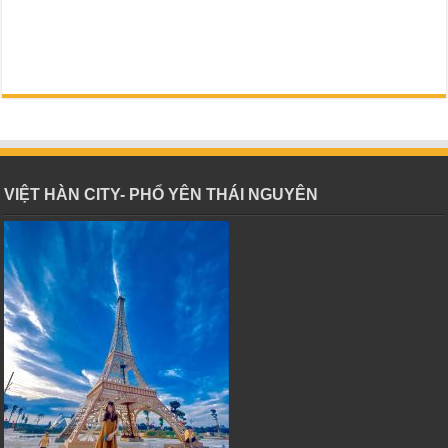
VIỆT HÀN CITY- PHỔ YÊN THÁI NGUYÊN