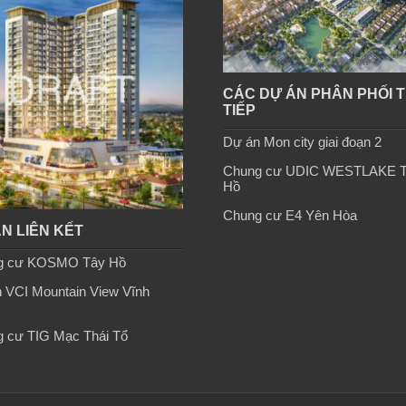
CÁC DỰ ÁN PHÂN PHỐI 
TIẾP
Dự án Mon city giai đoạn 2
Chung cư UDIC WESTLAKE 
Hồ
Chung cư E4 Yên Hòa
N LIÊN KẾT
g cư KOSMO Tây Hồ
 VCI Mountain View Vĩnh
 cư TIG Mạc Thái Tổ