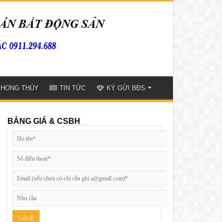
PHONG THỦY
TIN TỨC
KÝ GỬI BĐS
BẢNG GIÁ & CSBH