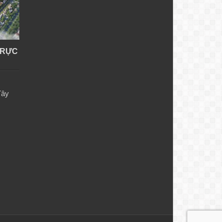
TRỰC
Tây