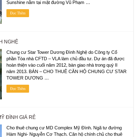
Sunshine nằm tại mặt đường Vũ Phạm …
Đọc Thêm
H NGHỆ
Chung cư Star Tower Dương Đình Nghệ do Công ty Cổ
phần Tòa nhà CFTD – VLA làm chủ đầu tư. Dự án đã được
hoàn thiện vào cuối năm 2012, bàn giao nhà trong quý II
năm 2013. BÁN – CHO THUÊ CĂN HỘ CHUNG CƯ STAR
TOWER DƯƠNG …
Đọc Thêm
 ĐÌNH GIÁ RẺ
Cho thuê chung cư MD Complex Mỹ Đình. Ngã tư đường
Hàm Nghi- Nguyễn Cơ Thạch. Căn hộ chính chủ cho thuê