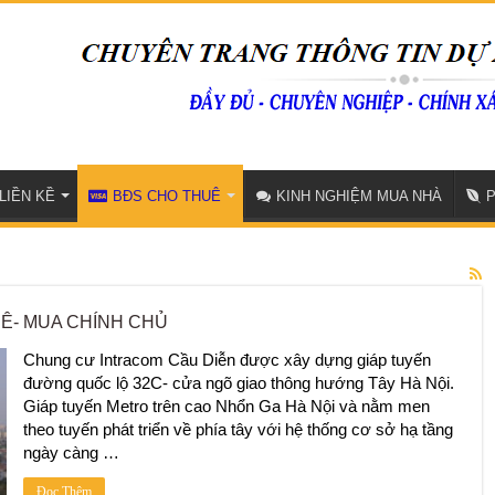
LIỀN KỀ
BĐS CHO THUÊ
KINH NGHIỆM MUA NHÀ
Ê- MUA CHÍNH CHỦ
Chung cư Intracom Cầu Diễn được xây dựng giáp tuyến
đường quốc lộ 32C- cửa ngõ giao thông hướng Tây Hà Nội.
Giáp tuyến Metro trên cao Nhổn Ga Hà Nội và nằm men
theo tuyến phát triển về phía tây với hệ thống cơ sở hạ tầng
ngày càng …
Đọc Thêm