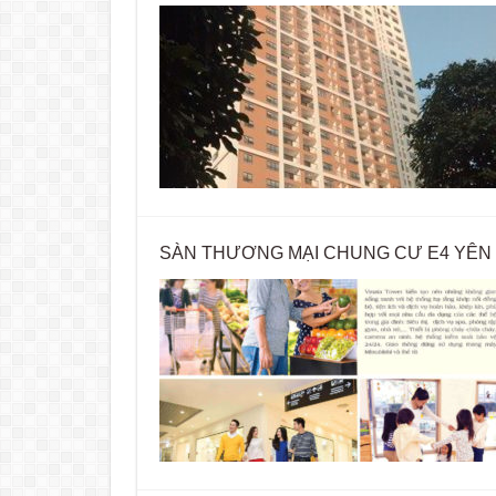
SÀN THƯƠNG MẠI CHUNG CƯ E4 YÊN