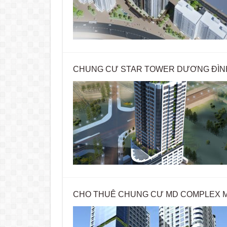
CHUNG CƯ STAR TOWER DƯƠNG ĐÌN
CHO THUÊ CHUNG CƯ MD COMPLEX MỸ