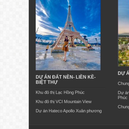
DỰ Á
DỰ ÁN ĐẤT NỀN- LIỀN KỀ-
BIỆT THỰ
Chun
Khu đô thị Lạc Hồng Phúc
Dự án
Phúc
Khu đô thị VCI Mountain View
Chung
Dự án Hateco Apollo Xuân phương