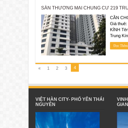
SÀN THƯƠNG MẠI CHUNG CƯ 219 TRU
CẦN CH
Giá thu
KÍNH Tên 
Trung Kí
Đọc Thêm
4
«
1
2
3
VIỆT HÀN CITY- PHỔ YÊN THÁI
VIN
NGUYÊN
GIA