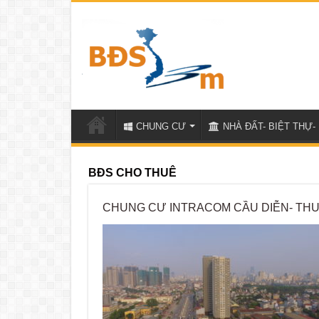
CHUNG CƯ
NHÀ ĐẤT- BIỆT THỰ- 
BĐS CHO THUÊ
CHUNG CƯ INTRACOM CẦU DIỄN- THU