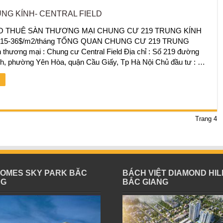
NG KÍNH- CENTRAL FIELD
O THUÊ SÀN THƯƠNG MẠI CHUNG CƯ 219 TRUNG KÍNH
ê: 15-36$/m2/tháng TỔNG QUAN CHUNG CƯ 219 TRUNG
thương mại : Chung cư Central Field Địa chỉ : Số 219 đường
nh, phường Yên Hòa, quận Cầu Giấy, Tp Hà Nội Chủ đầu tư : …
Trang 4
HOMES SKY PARK BĂC
BÁCH VIỆT DIAMOND HIL
NG
BẮC GIANG