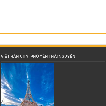
VIỆT HÀN CITY- PHỔ YÊN THÁI NGUYÊN