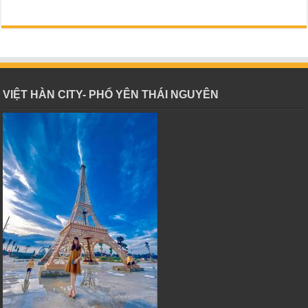
VIỆT HÀN CITY- PHỔ YÊN THÁI NGUYÊN