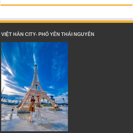
VIỆT HÀN CITY- PHỔ YÊN THÁI NGUYÊN