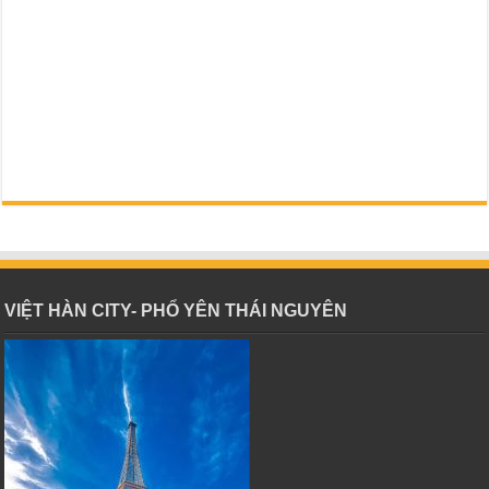
VIỆT HÀN CITY- PHỔ YÊN THÁI NGUYÊN