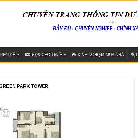
LIỀN KỀ
BĐS CHO THUÊ
KINH NGHIỆM MUA NHÀ
Ư GREEN PARK TOWER