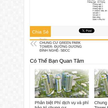
Chia Sẻ
Trước
CHUNG CƯ GREEN PARK
TOWER- ĐƯỜNG DƯƠNG
ĐÌNH NGHỆ- SĐCC
Có Thể Bạn Quan Tâm
Phân biệt Phí dịch vụ và phí
Chung
bảo trì chung cư
Tower 