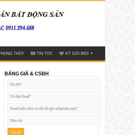
PHONG THỦY
TIN TỨC
KÝ GỬI BĐS
BẢNG GIÁ & CSBH