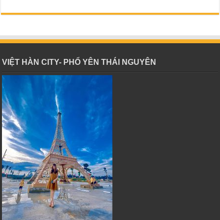
VIỆT HÀN CITY- PHỔ YÊN THÁI NGUYÊN