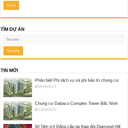
TÌM DỰ ÁN
TIN MỚI
Phân biệt Phí dịch vụ và phí bảo trì chung cư
05/09/2025
Chung cư Dabaco Complex Tower Bắc Ninh
23/06/2025
50 Tiện ích Đẳng cấp tại tháp đôi Diamond Hill