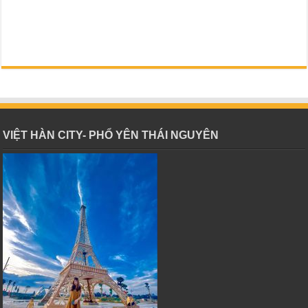
VIỆT HÀN CITY- PHỔ YÊN THÁI NGUYÊN