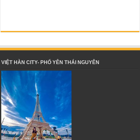
VIỆT HÀN CITY- PHỔ YÊN THÁI NGUYÊN