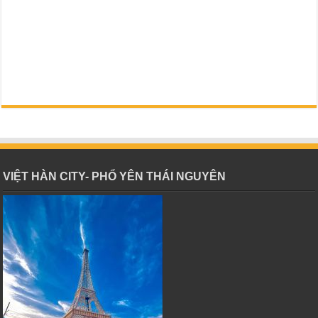
VIỆT HÀN CITY- PHỔ YÊN THÁI NGUYÊN