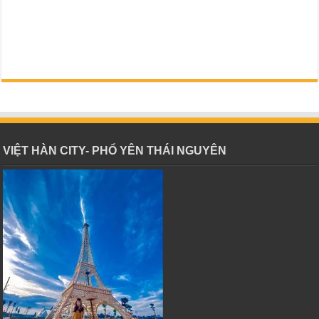
VIỆT HÀN CITY- PHỔ YÊN THÁI NGUYÊN