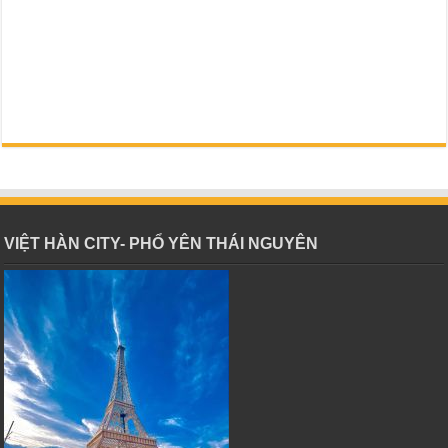
VIỆT HÀN CITY- PHỔ YÊN THÁI NGUYÊN