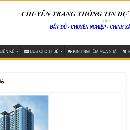
LIỀN KỀ
BĐS CHO THUÊ
KINH NGHIỆM MUA NHÀ
HẠ