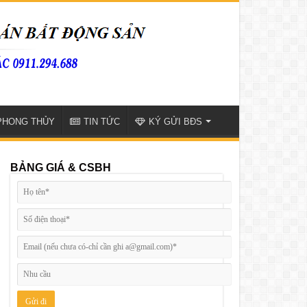
PHONG THỦY
TIN TỨC
KÝ GỬI BĐS
BẢNG GIÁ & CSBH