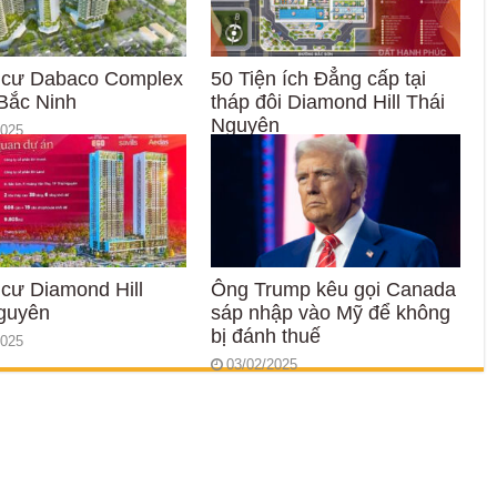
 cư Dabaco Complex
50 Tiện ích Đẳng cấp tại
Bắc Ninh
tháp đôi Diamond Hill Thái
Nguyên
2025
28/05/2025
cư Diamond Hill
Ông Trump kêu gọi Canada
guyên
sáp nhập vào Mỹ để không
bị đánh thuế
2025
03/02/2025