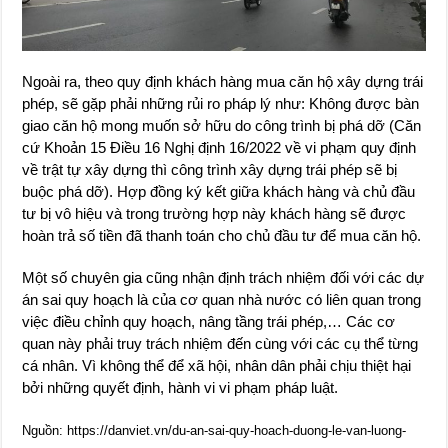
Ngoài ra, theo quy định khách hàng mua căn hộ xây dựng trái
phép, sẽ gặp phải những rủi ro pháp lý như: Không được bàn
giao căn hộ mong muốn sở hữu do công trình bị phá dỡ (Căn
cứ Khoản 15 Điều 16 Nghị định 16/2022 về vi phạm quy định
về trật tự xây dựng thì công trình xây dựng trái phép sẽ bị
buộc phá dỡ). Hợp đồng ký kết giữa khách hàng và chủ đầu
tư bị vô hiệu và trong trường hợp này khách hàng sẽ được
hoàn trả số tiền đã thanh toán cho chủ đầu tư để mua căn hộ.
Một số chuyên gia cũng nhận định trách nhiệm đối với các dự
án sai quy hoạch là của cơ quan nhà nước có liên quan trong
việc điều chỉnh quy hoạch, nâng tầng trái phép,… Các cơ
quan này phải truy trách nhiệm đến cùng với các cụ thể từng
cá nhân. Vì không thể để xã hội, nhân dân phải chịu thiệt hại
bởi những quyết định, hành vi vi phạm pháp luật.
Nguồn: https://danviet.vn/du-an-sai-quy-hoach-duong-le-van-luong-