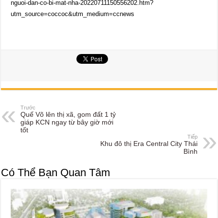
nguoi-dan-co-bi-mat-nha-20220711150556202.htm?
utm_source=coccoc&utm_medium=ccnews
Trước
Quế Võ lên thị xã, gom đất 1 tỷ
giáp KCN ngay từ bây giờ mới
tốt
Tiếp
Khu đô thị Era Central City Thái
Bình
Có Thể Bạn Quan Tâm