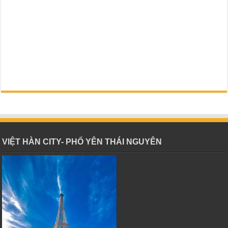
VIỆT HÀN CITY- PHỔ YÊN THÁI NGUYÊN