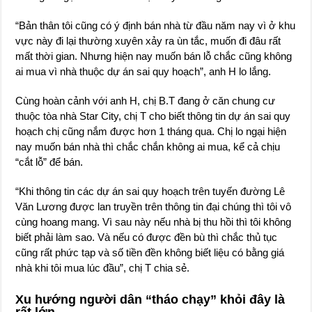
“Bản thân tôi cũng có ý định bán nhà từ đầu năm nay vì ở khu
vực này đi lại thường xuyên xảy ra ùn tắc, muốn đi đâu rất
mất thời gian. Nhưng hiện nay muốn bán lỗ chắc cũng không
ai mua vì nhà thuộc dự án sai quy hoạch”, anh H lo lắng.
Cùng hoàn cảnh với anh H, chị B.T đang ở căn chung cư
thuộc tòa nhà Star City, chị T cho biết thông tin dự án sai quy
hoạch chị cũng nắm được hơn 1 tháng qua. Chị lo ngại hiện
nay muốn bán nhà thì chắc chắn không ai mua, kể cả chịu
“cắt lỗ” để bán.
“Khi thông tin các dự án sai quy hoạch trên tuyến đường Lê
Văn Lương được lan truyền trên thông tin đại chúng thì tôi vô
cùng hoang mang. Vì sau này nếu nhà bị thu hồi thì tôi không
biết phải làm sao. Và nếu có được đền bù thì chắc thủ tục
cũng rất phức tạp và số tiền đền không biết liệu có bằng giá
nhà khi tôi mua lúc đầu”, chị T chia sẻ.
Xu hướng người dân “tháo chạy” khỏi đây là
rất lớn