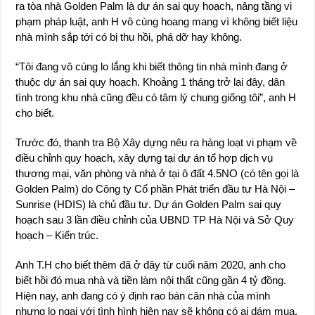
ra tòa nhà Golden Palm là dự án sai quy hoạch, nâng tầng vi
phạm pháp luật, anh H vô cùng hoang mang vì không biết liệu
nhà mình sắp tới có bị thu hồi, phá dỡ hay không.
“Tôi đang vô cùng lo lắng khi biết thông tin nhà mình đang ở
thuộc dự án sai quy hoạch. Khoảng 1 tháng trở lại đây, dân
tình trong khu nhà cũng đều có tâm lý chung giống tôi”, anh H
cho biết.
Trước đó, thanh tra Bộ Xây dựng nêu ra hàng loạt vi phạm về
điều chỉnh quy hoạch, xây dựng tại dự án tổ hợp dịch vụ
thương mại, văn phòng và nhà ở tại ô đất 4.5NO (có tên gọi là
Golden Palm) do Công ty Cổ phần Phát triển đầu tư Hà Nội –
Sunrise (HDIS) là chủ đầu tư. Dự án Golden Palm sai quy
hoạch sau 3 lần điều chỉnh của UBND TP Hà Nội và Sở Quy
hoạch – Kiến trúc.
Anh T.H cho biết thêm đã ở đây từ cuối năm 2020, anh cho
biết hồi đó mua nhà và tiền làm nội thất cũng gần 4 tỷ đồng.
Hiện nay, anh đang có ý định rao bán căn nhà của mình
nhưng lo ngại với tình hình hiện nay sẽ không có ai dám mua.