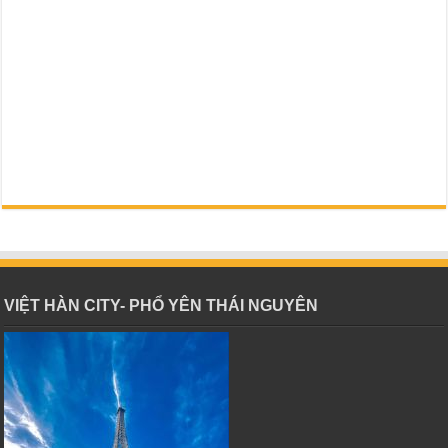
VIỆT HÀN CITY- PHỔ YÊN THÁI NGUYÊN