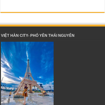
VIỆT HÀN CITY- PHỔ YÊN THÁI NGUYÊN