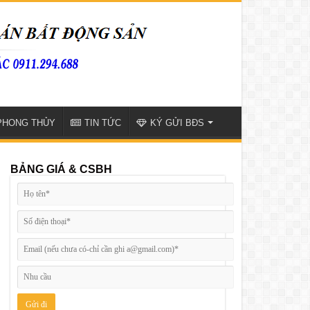
PHONG THỦY
TIN TỨC
KÝ GỬI BĐS
BẢNG GIÁ & CSBH