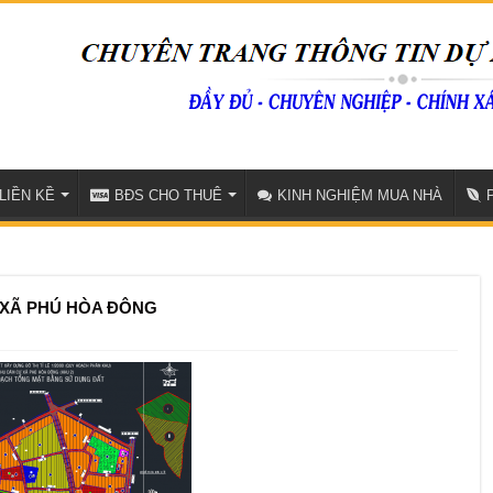
LIỀN KỀ
BĐS CHO THUÊ
KINH NGHIỆM MUA NHÀ
 XÃ PHÚ HÒA ĐÔNG