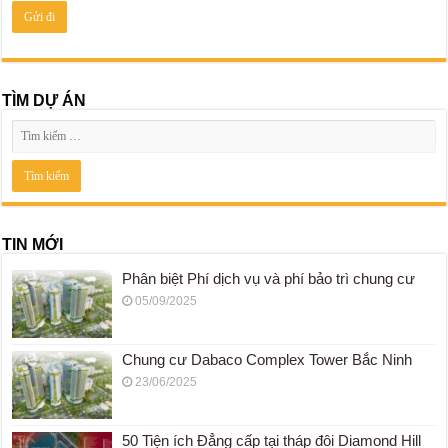
TÌM DỰ ÁN
TIN MỚI
Phân biệt Phí dịch vụ và phí bảo trì chung cư
05/09/2025
Chung cư Dabaco Complex Tower Bắc Ninh
23/06/2025
50 Tiện ích Đẳng cấp tại tháp đôi Diamond Hill