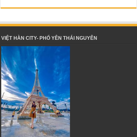
VIỆT HÀN CITY- PHỔ YÊN THÁI NGUYÊN