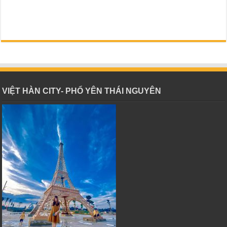
VIỆT HÀN CITY- PHỔ YÊN THÁI NGUYÊN