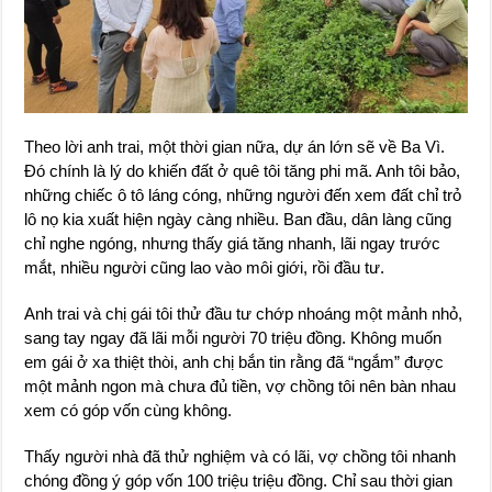
Theo lời anh trai, một thời gian nữa, dự án lớn sẽ về Ba Vì.
Đó chính là lý do khiến đất ở quê tôi tăng phi mã. Anh tôi bảo,
những chiếc ô tô láng cóng, những người đến xem đất chỉ trỏ
lô nọ kia xuất hiện ngày càng nhiều. Ban đầu, dân làng cũng
chỉ nghe ngóng, nhưng thấy giá tăng nhanh, lãi ngay trước
mắt, nhiều người cũng lao vào môi giới, rồi đầu tư.
Anh trai và chị gái tôi thử đầu tư chớp nhoáng một mảnh nhỏ,
sang tay ngay đã lãi mỗi người 70 triệu đồng. Không muốn
em gái ở xa thiệt thòi, anh chị bắn tin rằng đã “ngắm” được
một mảnh ngon mà chưa đủ tiền, vợ chồng tôi nên bàn nhau
xem có góp vốn cùng không.
Thấy người nhà đã thử nghiệm và có lãi, vợ chồng tôi nhanh
chóng đồng ý góp vốn 100 triệu triệu đồng. Chỉ sau thời gian