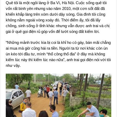
Quê tôi là một ngôi làng ở Ba Vì, Hà Nội. Cuộc sống quê tôi
vốn rất bình yên nhưng vào năm 2010, một cơn sốt đất đã
khiến khắp làng trên xóm dưới dậy sóng. Gia đình tôi cũng
không nằm ngoài vòng xoáy đó. Thời điểm ấy, tôi đã lấy
chồng, sinh sống ở tỉnh khác nhưng vẫn được anh trai và chị
gái ở quê gọi điện rủ góp vốn để lướt sóng đất kiếm lời.
“Những mảnh trước kia bị coi là khỉ ho cò gáy, bán mãi chẳng
ai mua mà giờ cũng hái ra tiền. Người ta từ nơi khác còn ùn
ùn kéo tới đầu tư, mình “thổ công thổ địa” ở đây mà không
kiếm lúc này thì kiếm lúc nào nữa”, anh trai gọi điện nói với tôi
như vậy.