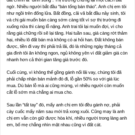
ngờ. Nhiều người bắt đầu “bán tống bán tháo”. Anh chị em tôi
như ngồi trên đống lửa. Bất đồng, cãi vã bắt đầu nảy sinh, tôi
và chị gái muốn bán càng sớm càng tốt vì sợ thị trường đi
xuống nữa thì càng lỗ nặng. Anh trai tôi lại muốn đợi, vì cho
rằng giá chững rồi sẽ lại tăng. Hai tuần sau, giá càng rớt thảm
hại, nhiều lô đất bán mà không có ai hỏi han. Đất không bán
được, tiền đi vay thì phải trả lãi, đó là những ngày tháng cả
gia đình tôi ăn không ngon, ngủ không yên vì đất giảm giá còn
nhanh hơn cả thời gian tăng giá trước đó.
Cuối cùng, vì không thể gồng gánh nổi lãi vay, chúng tôi đã
phải chấp nhận bán mảnh đó đi, lỗ gần 50% so với giá lúc
mua. Dù bán lỗ mà ai cũng mừng, vì nhiều người còn muốn
cắt lỗ sớm mà chẳng ai mua cho.
Sau lần “tất tay” đó, mấy anh chị em tôi đều gánh nợ, phải
cày cuốc mấy năm sau mới trả xong xuôi. Cũng may là anh
chị em vẫn còn giữ được hòa khí, nhiều người trong làng anh
em, bố mẹ chẳng nhìn mặt nhau cũng vì đất cát.