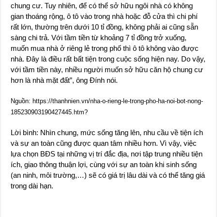
chung cư. Tuy nhiên, để có thể sở hữu ngôi nhà có không
gian thoáng rộng, ô tô vào trong nhà hoặc đỗ cửa thì chi phí
rất lớn, thường trên dưới 10 tỉ đồng, không phải ai cũng sẵn
sàng chi trả. Với tầm tiền từ khoảng 7 tỉ đồng trở xuống,
muốn mua nhà ở riêng lẻ trong phố thì ô tô không vào được
nhà. Đây là điều rất bất tiện trong cuộc sống hiện nay. Do vậy,
với tầm tiền này, nhiều người muốn sở hữu căn hộ chung cư
hơn là nhà mặt đất”, ông Đính nói.
Nguồn: https://thanhnien.vn/nha-o-rieng-le-trong-pho-ha-noi-bot-nong-
185230903190427445.htm?
Lời bình: Nhìn chung, mức sống tăng lên, nhu cầu về tiện ích
và sự an toàn cũng được quan tâm nhiều hơn. Vì vậy, việc
lựa chọn BĐS tại những vị trí đắc địa, nơi tập trung nhiều tiện
ích, giao thông thuận lợi, cùng với sự an toàn khi sinh sống
(an ninh, môi trường,…) sẽ có giá trị lâu dài và có thể tăng giá
trong dài hạn.