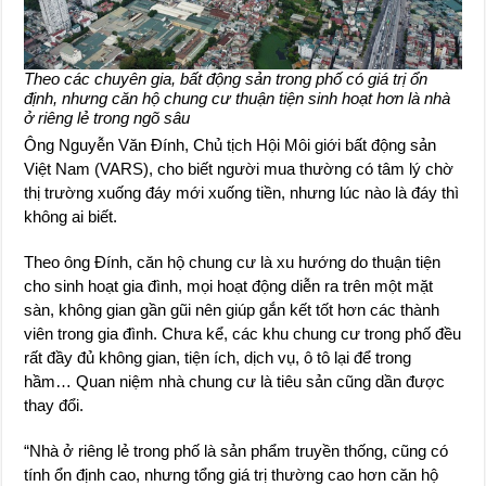
Theo các chuyên gia, bất động sản trong phố có giá trị ổn
định, nhưng căn hộ chung cư thuận tiện sinh hoạt hơn là nhà
ở riêng lẻ trong ngõ sâu
Ông Nguyễn Văn Đính, Chủ tịch Hội Môi giới bất động sản
Việt Nam (VARS), cho biết người mua thường có tâm lý chờ
thị trường xuống đáy mới xuống tiền, nhưng lúc nào là đáy thì
không ai biết.
Theo ông Đính, căn hộ chung cư là xu hướng do thuận tiện
cho sinh hoạt gia đình, mọi hoạt động diễn ra trên một mặt
sàn, không gian gần gũi nên giúp gắn kết tốt hơn các thành
viên trong gia đình. Chưa kể, các khu chung cư trong phố đều
rất đầy đủ không gian, tiện ích, dịch vụ, ô tô lại để trong
hầm… Quan niệm nhà chung cư là tiêu sản cũng dần được
thay đổi.
“Nhà ở riêng lẻ trong phố là sản phẩm truyền thống, cũng có
tính ổn định cao, nhưng tổng giá trị thường cao hơn căn hộ