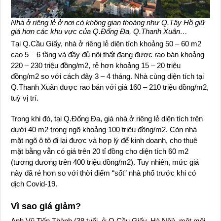
Nhà ở riêng lẻ ở nơi có không gian thoáng như Q.Tây Hồ giữ
giá hơn các khu vực của Q.Đống Đa, Q.Thanh Xuân…
Tại Q.Cầu Giấy, nhà ở riêng lẻ diện tích khoảng 50 – 60 m2
cao 5 – 6 tầng và đầy đủ nội thất đang được rao bán khoảng
220 – 230 triệu đồng/m2, rẻ hơn khoảng 15 – 20 triệu
đồng/m2 so với cách đây 3 – 4 tháng. Nhà cùng diện tích tại
Q.Thanh Xuân được rao bán với giá 160 – 210 triệu đồng/m2,
tuỳ vị trí.
Trong khi đó, tại Q.Đống Đa, giá nhà ở riêng lẻ diện tích trên
dưới 40 m2 trong ngõ khoảng 100 triệu đồng/m2. Còn nhà
mặt ngõ ô tô đi lại được và hợp lý để kinh doanh, cho thuê
mặt bằng vẫn có giá trên 20 tỉ đồng cho diện tích 60 m2
(tương đương trên 400 triệu đồng/m2). Tuy nhiên, mức giá
này đã rẻ hơn so với thời điểm “sốt” nhà phố trước khi có
dịch Covid-19.
Vì sao giá giảm?
Anh Vũ Tiến Thành (38 tuổi, ở Q.Cầu Giấy, Hà Nội), một môi