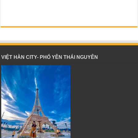
VIỆT HÀN CITY- PHỔ YÊN THÁI NGUYÊN