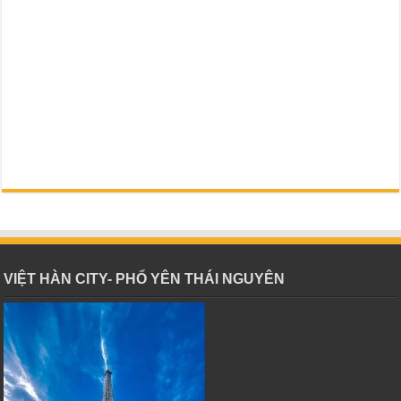
VIỆT HÀN CITY- PHỔ YÊN THÁI NGUYÊN