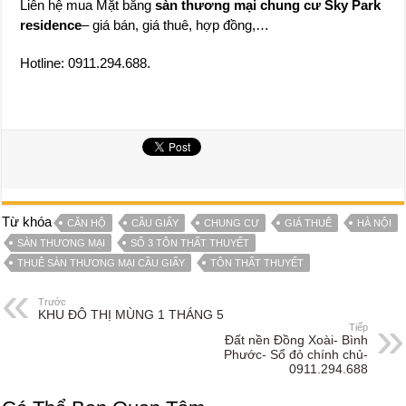
Liên hệ mua Mặt bằng
sàn thương mại chung cư Sky Park
residence
– giá bán, giá thuê, hợp đồng,…
Hotline: 0911.294.688.
Từ khóa
CĂN HỘ
CẦU GIẤY
CHUNG CƯ
GIÁ THUÊ
HÀ NỘI
SÀN THƯƠNG MẠI
SỐ 3 TÔN THẤT THUYẾT
THUÊ SÀN THƯƠNG MẠI CẦU GIẤY
TÔN THẤT THUYẾT
Trước
KHU ĐÔ THỊ MÙNG 1 THÁNG 5
Tiếp
Đất nền Đồng Xoài- Bình
Phước- Sổ đỏ chính chủ-
0911.294.688