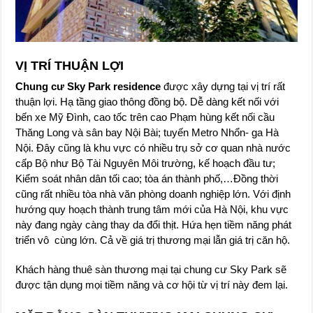
VỊ TRÍ THUẬN LỢI
Chung cư Sky Park residence
được xây dựng tại vị trí rất
thuận lợi. Hạ tầng giao thông đồng bộ. Dễ dàng kết nối với
bến xe Mỹ Đình, cao tốc trên cao Phạm hùng kết nối cầu
Thăng Long và sân bay Nội Bài; tuyến Metro Nhổn- ga Hà
Nội. Đây cũng là khu vực có nhiều trụ sở cơ quan nhà nước
cấp Bộ như Bộ Tài Nguyên Môi trường, kế hoạch đầu tư;
Kiểm soát nhân dân tối cao; tòa án thành phố,…Đồng thời
cũng rất nhiều tòa nhà văn phòng doanh nghiệp lớn. Với định
hướng quy hoạch thành trung tâm mới của Hà Nội, khu vực
này đang ngày càng thay da đổi thịt. Hứa hẹn tiềm năng phát
triển vô cùng lớn. Cả về giá trị thương mại lẫn giá trị căn hộ.
Khách hàng thuê sàn thương mại tại chung cư Sky Park sẽ
được tận dụng mọi tiềm năng và cơ hội từ vị trí này đem lại.