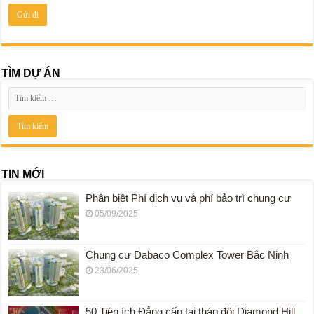
TÌM DỰ ÁN
TIN MỚI
Phân biệt Phí dịch vụ và phí bảo trì chung cư
05/09/2025
Chung cư Dabaco Complex Tower Bắc Ninh
23/06/2025
50 Tiện ích Đẳng cấp tại tháp đôi Diamond Hill