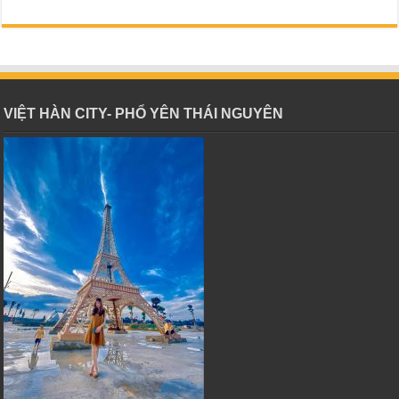
VIỆT HÀN CITY- PHỔ YÊN THÁI NGUYÊN