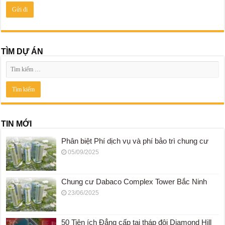
TÌM DỰ ÁN
TIN MỚI
Phân biệt Phí dịch vụ và phí bảo trì chung cư
05/09/2025
Chung cư Dabaco Complex Tower Bắc Ninh
23/06/2025
50 Tiện ích Đẳng cấp tại tháp đôi Diamond Hill