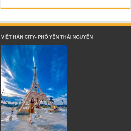
VIỆT HÀN CITY- PHỔ YÊN THÁI NGUYÊN