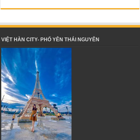
VIỆT HÀN CITY- PHỔ YÊN THÁI NGUYÊN