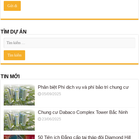
TÌM DỰ ÁN
TIN MỚI
Phân biệt Phí dịch vụ và phí bảo trì chung cư
05/09/2025
Chung cư Dabaco Complex Tower Bắc Ninh
23/06/2025
50 Tiện ích Đẳng cấp tại tháp đôi Diamond Hill