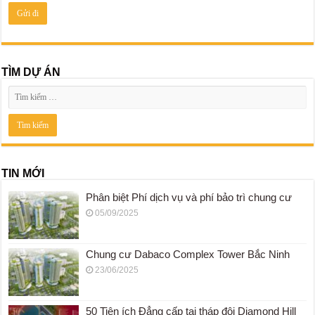
TÌM DỰ ÁN
TIN MỚI
Phân biệt Phí dịch vụ và phí bảo trì chung cư
05/09/2025
Chung cư Dabaco Complex Tower Bắc Ninh
23/06/2025
50 Tiện ích Đẳng cấp tại tháp đôi Diamond Hill