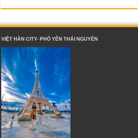
VIỆT HÀN CITY- PHỔ YÊN THÁI NGUYÊN