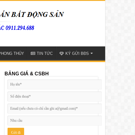
PHONG THỦY
TIN TỨC
KÝ GỬI BĐS
BẢNG GIÁ & CSBH