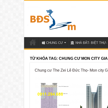
CHUNG CƯ
NHÀ ĐẤT- BIỆT THỰ- 
TỪ KHÓA TAG:
CHUNG CƯ MON CITY GIA
Chung cư The Zei Lê Đức Thọ- Mon city Gi