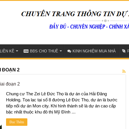
LIỀN KỀ
BĐS CHO THUÊ
KINH NGHIỆM MUA NHÀ
I ĐOẠN 2
ai đoạn 2
Chung cư The Zei Lê Đức Thọ là dự án của Hải Đăng
Holding. Tọa lạc tại số 8 đường Lê Đức Thọ, dự án là bước
tiếp nối dự án Mon city. Khi hình thành sẽ là dự án cao cấp
bậc nhất thuộc khu đô thị Mỹ Đình …
Đọc Thêm