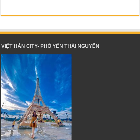
VIỆT HÀN CITY- PHỔ YÊN THÁI NGUYÊN