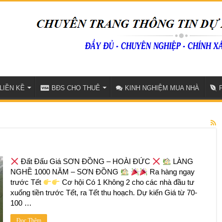
LIỀN KỀ
BĐS CHO THUÊ
KINH NGHIỆM MUA NHÀ
Đất Đấu Giá SƠN ĐỒNG – HOÀI ĐỨC
LÀNG
NGHỀ 1000 NĂM – SƠN ĐỒNG
Ra hàng ngay
trước Tết
Cơ hội Có 1 Không 2 cho các nhà đầu tư
xuống tiền trước Tết, ra Tết thu hoạch. Dự kiến Giá từ 70-
100 …
Đọc Thêm