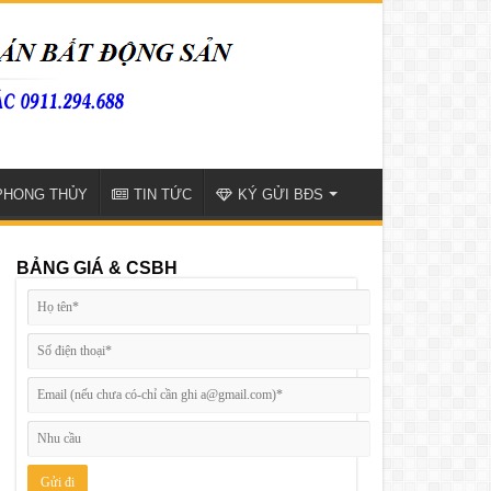
PHONG THỦY
TIN TỨC
KÝ GỬI BĐS
BẢNG GIÁ & CSBH