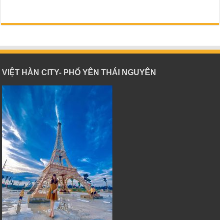
VIỆT HÀN CITY- PHỔ YÊN THÁI NGUYÊN