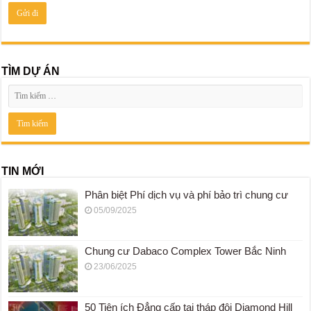
TÌM DỰ ÁN
TIN MỚI
Phân biệt Phí dịch vụ và phí bảo trì chung cư
05/09/2025
Chung cư Dabaco Complex Tower Bắc Ninh
23/06/2025
50 Tiện ích Đẳng cấp tại tháp đôi Diamond Hill