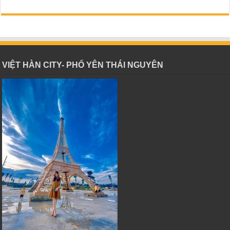
VIỆT HÀN CITY- PHỔ YÊN THÁI NGUYÊN