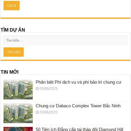
TÌM DỰ ÁN
TIN MỚI
Phân biệt Phí dịch vụ và phí bảo trì chung cư
05/09/2025
Chung cư Dabaco Complex Tower Bắc Ninh
23/06/2025
50 Tiện ích Đẳng cấp tại tháp đôi Diamond Hill