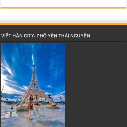
VIỆT HÀN CITY- PHỔ YÊN THÁI NGUYÊN