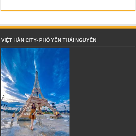
VIỆT HÀN CITY- PHỔ YÊN THÁI NGUYÊN