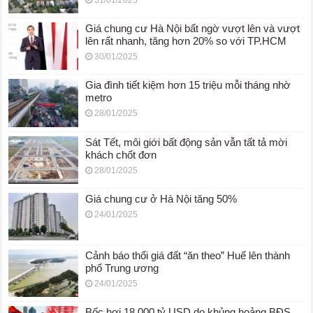
31/01/2025
Giá chung cư Hà Nội bất ngờ vượt lên và vượt
lên rất nhanh, tăng hơn 20% so với TP.HCM
30/01/2025
Gia đình tiết kiệm hơn 15 triệu mỗi tháng nhờ
metro
28/01/2025
Sát Tết, môi giới bất động sản vẫn tất tả mời
khách chốt đơn
28/01/2025
Giá chung cư ở Hà Nội tăng 50%
24/01/2025
Cảnh báo thổi giá đất “ăn theo” Huế lên thành
phố Trung ương
24/01/2025
Bốc hơi 18.000 tỷ USD do khủng hoảng BĐS,