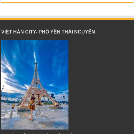
VIỆT HÀN CITY- PHỔ YÊN THÁI NGUYÊN