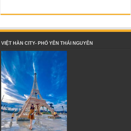
VIỆT HÀN CITY- PHỔ YÊN THÁI NGUYÊN