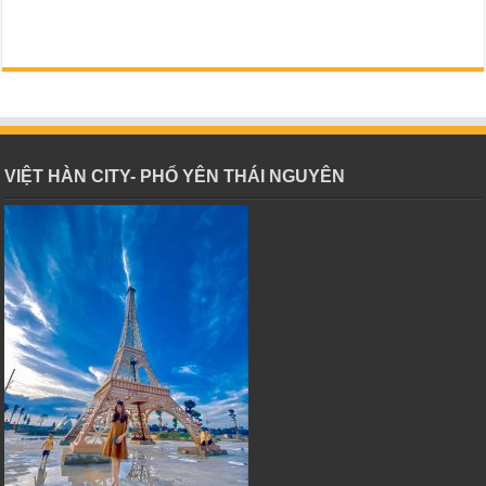
VIỆT HÀN CITY- PHỔ YÊN THÁI NGUYÊN