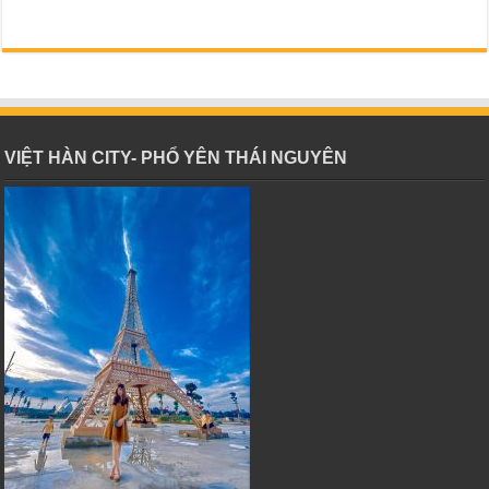
VIỆT HÀN CITY- PHỔ YÊN THÁI NGUYÊN