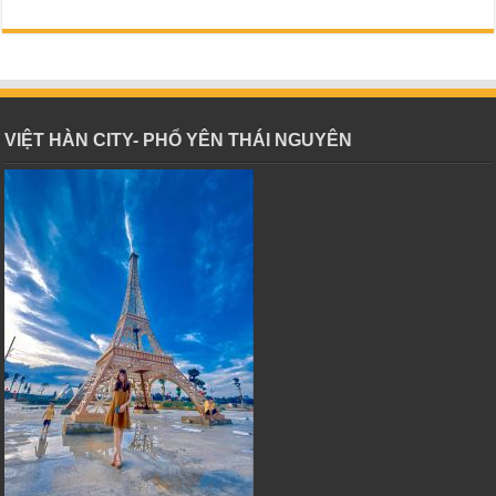
VIỆT HÀN CITY- PHỔ YÊN THÁI NGUYÊN