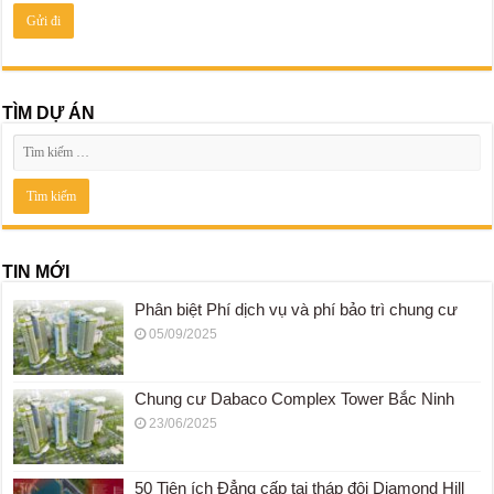
TÌM DỰ ÁN
TIN MỚI
Phân biệt Phí dịch vụ và phí bảo trì chung cư
05/09/2025
Chung cư Dabaco Complex Tower Bắc Ninh
23/06/2025
50 Tiện ích Đẳng cấp tại tháp đôi Diamond Hill